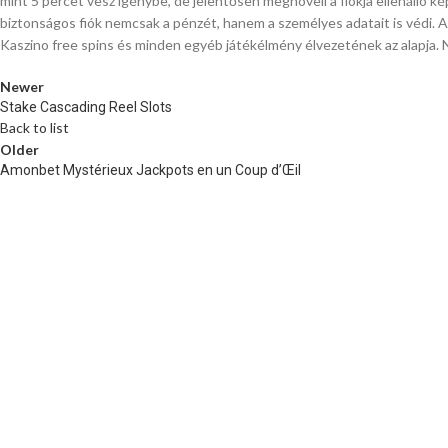
mint 5 percet vesz igénybe, de jelentősen megnöveli a fiókja ellenálló ké
biztonságos fiók nemcsak a pénzét, hanem a személyes adatait is védi. A
Kaszino free spins és minden egyéb játékélmény élvezetének az alapja. 
Newer
Stake Cascading Reel Slots
Back to list
Older
Amonbet Mystérieux Jackpots en un Coup d’Œil