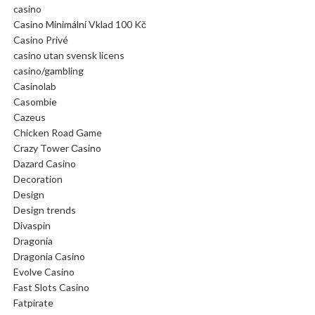
casino
Casino Minimální Vklad 100 Kč
Casino Privé
casino utan svensk licens
casino/gambling
Casinolab
Casombie
Cazeus
Chicken Road Game
Crazy Tower Сasino
Dazard Casino
Decoration
Design
Design trends
Divaspin
Dragonia
Dragonia Casino
Evolve Casino
Fast Slots Casino
Fatpirate