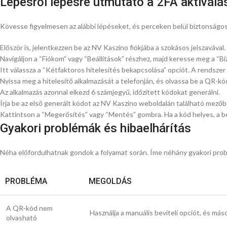
Lépésről lépésre útmutató a 2FA aktivál
Kövesse figyelmesen az alábbi lépéseket, és perceken belül biztonságosa
Először is, jelentkezzen be az NV Kaszino fiókjába a szokásos jelszavával.
Navigáljon a “Fiókom” vagy “Beállítások” részhez, majd keresse meg a “
Itt válassza a “Kétfaktoros hitelesítés bekapcsolása” opciót. A rendsze
Nyissa meg a hitelesítő alkalmazását a telefonján, és olvassa be a QR-kó
Az alkalmazás azonnal elkezd 6 számjegyű, időzített kódokat generálni.
Írja be az első generált kódot az NV Kaszino weboldalán található mezőb
Kattintson a “Megerősítés” vagy “Mentés” gombra. Ha a kód helyes, a beá
Gyakori problémák és hibaelhárítás
Néha előfordulhatnak gondok a folyamat során. Íme néhány gyakori pro
PROBLÉMA
MEGOLDÁS
A QR-kód nem
Használja a manuális beviteli opciót, és más
olvasható