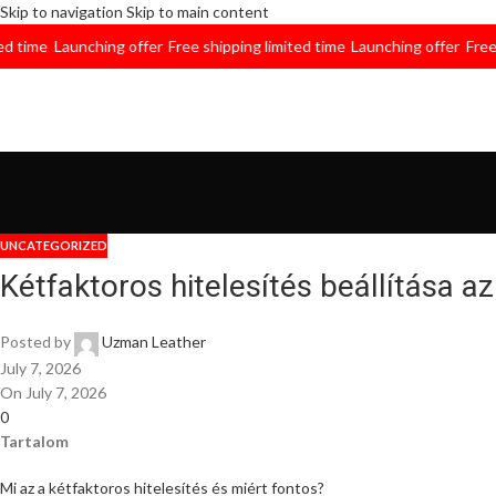
Skip to navigation
Skip to main content
me
Launching offer
Free shipping limited time
Launching offer
Free shipp
UNCATEGORIZED
Kétfaktoros hitelesítés beállítása 
Posted by
Uzman Leather
July 7, 2026
On July 7, 2026
0
Tartalom
Mi az a kétfaktoros hitelesítés és miért fontos?