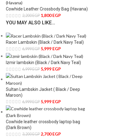
Cowhide Leather Crossbody Bag (Havana)
1,800
EGP
2,200
EGP
YOU MAY ALSO LIKE…
Racer Lambskin (Black / Dark Navy Teal)
5,999
EGP
6,999
EGP
Izmir lambskin (Black / Dark Navy Teal)
5,999
EGP
6,999
EGP
Sultan Lambskin Jacket ( Black / Deep
Maroon)
5,999
EGP
6,999
EGP
Cowhide leather crossbody laptop bag
(Dark Brown)
2,700
EGP
3,200
EGP