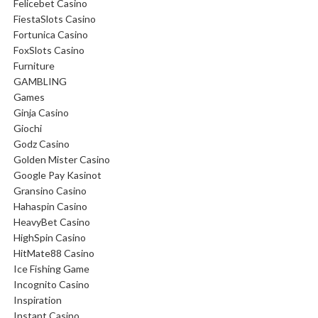
Felicebet Casino
FiestaSlots Casino
Fortunica Casino
FoxSlots Casino
Furniture
GAMBLING
Games
Ginja Casino
Giochi
Godz Casino
Golden Mister Casino
Google Pay Kasinot
Gransino Casino
Hahaspin Casino
HeavyBet Casino
HighSpin Casino
HitMate88 Casino
Ice Fishing Game
Incognito Casino
Inspiration
Instant Casino