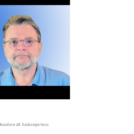
kezésre áll. Szüksége lesz: