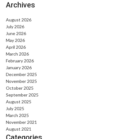
Archives
August 2026
July 2026
June 2026
May 2026
April 2026
March 2026
February 2026
January 2026
December 2025
November 2025
October 2025
September 2025
August 2025
July 2025
March 2025
November 2021
August 2021
Categories