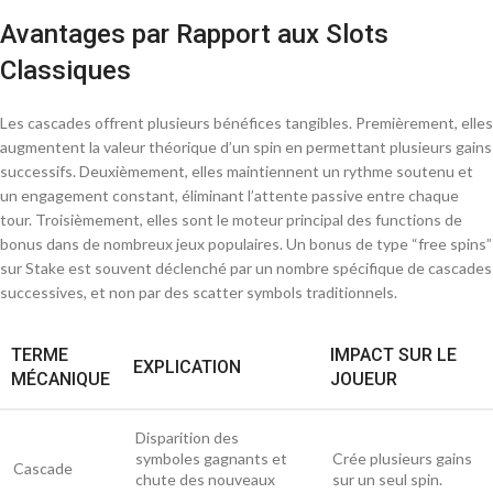
Avantages par Rapport aux Slots
Classiques
Les cascades offrent plusieurs bénéfices tangibles. Premièrement, elles
augmentent la valeur théorique d’un spin en permettant plusieurs gains
successifs. Deuxièmement, elles maintiennent un rythme soutenu et
un engagement constant, éliminant l’attente passive entre chaque
tour. Troisièmement, elles sont le moteur principal des functions de
bonus dans de nombreux jeux populaires. Un bonus de type “free spins”
sur Stake est souvent déclenché par un nombre spécifique de cascades
successives, et non par des scatter symbols traditionnels.
TERME
IMPACT SUR LE
EXPLICATION
MÉCANIQUE
JOUEUR
Disparition des
symboles gagnants et
Crée plusieurs gains
Cascade
chute des nouveaux
sur un seul spin.