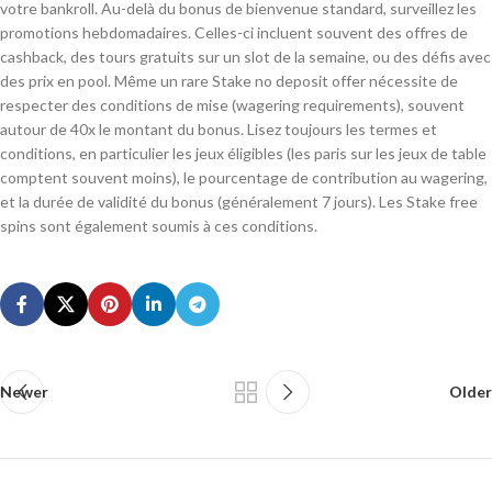
votre bankroll. Au-delà du bonus de bienvenue standard, surveillez les
promotions hebdomadaires. Celles-ci incluent souvent des offres de
cashback, des tours gratuits sur un slot de la semaine, ou des défis avec
des prix en pool. Même un rare Stake no deposit offer nécessite de
respecter des conditions de mise (wagering requirements), souvent
autour de 40x le montant du bonus. Lisez toujours les termes et
conditions, en particulier les jeux éligibles (les paris sur les jeux de table
comptent souvent moins), le pourcentage de contribution au wagering,
et la durée de validité du bonus (généralement 7 jours). Les Stake free
spins sont également soumis à ces conditions.
Newer
Older