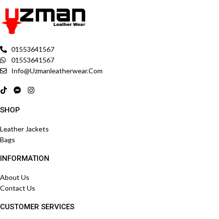
01553641567
01553641567
Info@uzmanleatherwear.com
SHOP
Leather Jackets
Bags
INFORMATION
About Us
Contact Us
CUSTOMER SERVICES