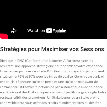
Stratégies pour Maximiser vos Sessions
Bien que le RNG (Générateur de Nombres Aléatoires) dicte les
résultats, une approche stratégique peut optimiser votre expérience.
Commencez par comprendre le RTP (Return to Player) du jeu, souvent
situé entre 96% et 97% pour les titres de qualité. Gérer votre bankroll
est crucial : fixez une limite de perte et une limite de gain avant de
commencer. Utilisez les functions de pari automatique avec prudence,
en définissant des limites de perte et des objectifs de gain single. Enfin,
restez à l’affût des promotions. Un Stake bonus ou un Stake promo
code valide peut vous offrir des credits supplémentaires ou des free