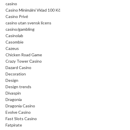
casino
Casino Minimální Vklad 100 Kč
Casino Privé
casino utan svensk licens
casino/gambling
Casinolab
Casombie
Cazeus
Chicken Road Game
Crazy Tower Сasino
Dazard Casino
Decoration
Design
Design trends
Divaspin
Dragonia
Dragonia Casino
Evolve Casino
Fast Slots Casino
Fatpirate