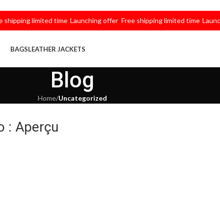
ping limited time
Launching offer
Free shipping limited time
Launching o
BAGS
LEATHER JACKETS
Blog
Home
/
Uncategorized
o : Aperçu