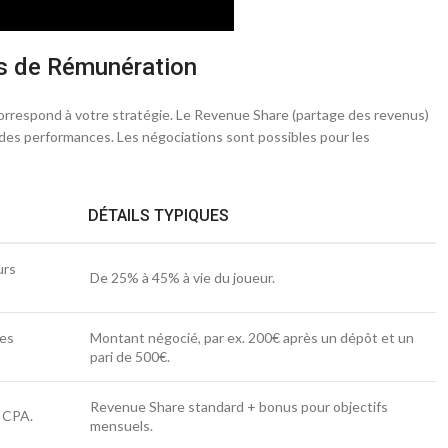
s de Rémunération
correspond à votre stratégie. Le Revenue Share (partage des revenus)
 des performances. Les négociations sont possibles pour les
DÉTAILS TYPIQUES
urs
De 25% à 45% à vie du joueur.
des
Montant négocié, par ex. 200€ après un dépôt et un
pari de 500€.
Revenue Share standard + bonus pour objectifs
 CPA.
mensuels.