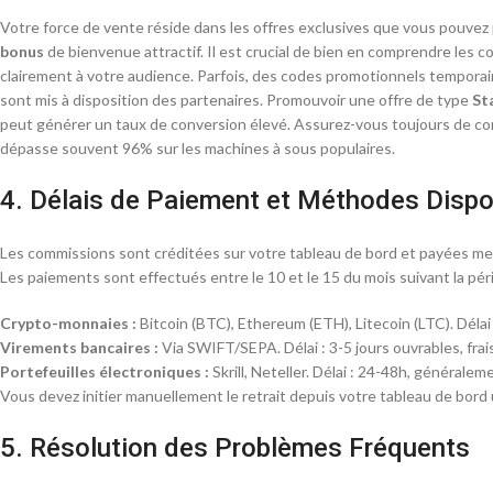
Votre force de vente réside dans les offres exclusives que vous pouve
bonus
de bienvenue attractif. Il est crucial de bien en comprendre les co
clairement à votre audience. Parfois, des codes promotionnels tempor
sont mis à disposition des partenaires. Promouvoir une offre de type
St
peut générer un taux de conversion élevé. Assurez-vous toujours de co
dépasse souvent 96% sur les machines à sous populaires.
4. Délais de Paiement et Méthodes Dispo
Les commissions sont créditées sur votre tableau de bord et payées me
Les paiements sont effectués entre le 10 et le 15 du mois suivant la péri
Crypto-monnaies :
Bitcoin (BTC), Ethereum (ETH), Litecoin (LTC). Délai 
Virements bancaires :
Via SWIFT/SEPA. Délai : 3-5 jours ouvrables, fra
Portefeuilles électroniques :
Skrill, Neteller. Délai : 24-48h, généraleme
Vous devez initier manuellement le retrait depuis votre tableau de bord un
5. Résolution des Problèmes Fréquents