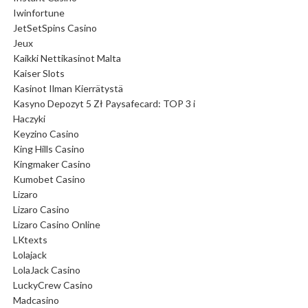
Iwinfortune
JetSetSpins Casino
Jeux
Kaikki Nettikasinot Malta
Kaiser Slots
Kasinot Ilman Kierrätystä
Kasyno Depozyt 5 Zł Paysafecard: TOP 3 i
Haczyki
Keyzino Casino
King Hills Casino
Kingmaker Casino
Kumobet Casino
Lizaro
Lizaro Casino
Lizaro Casino Online
LKtexts
Lolajack
LolaJack Casino
LuckyCrew Casino
Madcasino