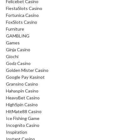
Felicebet Casino
FiestaSlots Casino
Fortunica Casino
FoxSlots Casino
Furniture
GAMBLING
Games
Ginja Casino
Giochi
Godz Casino
Golden Mister Casino
Google Pay Kasinot
Gransino Casino
Hahaspin Casino
HeavyBet Casino
HighSpin Casino
HitMate88 Casino
Ice Fishing Game
Incognito Casino
Inspiration
Instant Casino