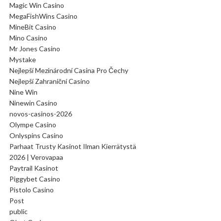
Magic Win Casino
MegaFishWins Casino
MineBit Casino
Mino Casino
Mr Jones Casino
Mystake
Nejlepší Mezinárodní Casina Pro Čechy
Nejlepší Zahraniční Casino
Nine Win
Ninewin Casino
novos-casinos-2026
Olympe Casino
Onlyspins Casino
Parhaat Trusty Kasinot Ilman Kierrätystä
2026 | Verovapaa
Paytrail Kasinot
Piggybet Casino
Pistolo Casino
Post
public