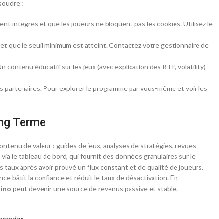
soudre :
nt intégrés et que les joueurs ne bloquent pas les cookies. Utilisez le
 et que le seuil minimum est atteint. Contactez votre gestionnaire de
n contenu éducatif sur les jeux (avec explication des RTP, volatility)
l des partenaires. Pour explorer le programme par vous-même et voir les
ong Terme
ntenu de valeur : guides de jeux, analyses de stratégies, revues
 le tableau de bord, qui fournit des données granulaires sur le
 taux après avoir prouvé un flux constant et de qualité de joueurs.
ce bâtit la confiance et réduit le taux de désactivation. En
sino
peut devenir une source de revenus passive et stable.
imorados