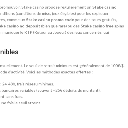
z promouvoir. Stake casino propose régulièrement un
Stake casino
nditions (conditions de mise, jeux éligibles) pour les expliquer
aires, comme un
Stake casino promo code
pour des tours gratuits,
ake casino no deposit
(bien que rare) ou des
Stake casino free spins
mmuniquer le RTP (Retour au Joueur) des jeux concernés, qui
nibles
nsuellement. Le seuil de retrait minimum est généralement de 100€/$.
ode d’activité. Voici les méthodes exactes offertes :
: 24-48h, frais réseau minimes.
is bancaires variables (souvent ~25€ déduits du montant).
nt sans frais.
e fois le seuil atteint.