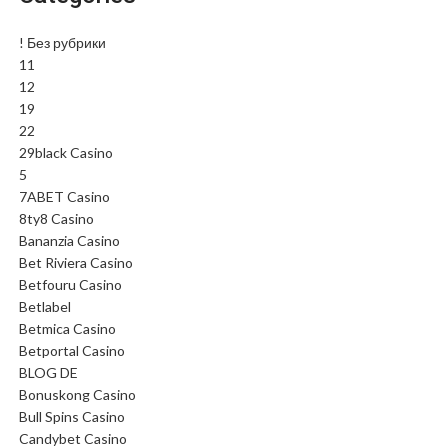
! Без рубрики
11
12
19
22
29black Casino
5
7ABET Casino
8ty8 Casino
Bananzia Casino
Bet Riviera Casino
Betfouru Casino
Betlabel
Betmica Casino
Betportal Casino
BLOG DE
Bonuskong Casino
Bull Spins Casino
Candybet Casino