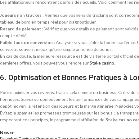
Les affiliationeurs rencontrent parfois des écueils. Voici comment les ré
Joueurs non trackés :
Vérifiez que vos liens de tracking sont correcteme
tableau de bord en temps réel pour diagnostiquer.
Retard de paiement :
Vérifiez que vos détails de paiement sont validés
compte dédié.
Faible taux de conversion :
Analysez si vous ciblez la bonne audience. U
convertit souvent mieux qu’une simple annonce de bonus.
En cas de doute, la meilleure ressource est de visiter le portail officie
dernières offres, vous pouvez vous rendre sur
Stake casino
.
6. Optimisation et Bonnes Pratiques à L
Pour maximiser vos revenus, traitez cela comme un business. Créez du co
honnêtes. Suivez scrupuleusement les performances de vos campagnes via
dépôt moyen, la rétention des joueurs et la marge générée. Négociez vos
Évitez le spam et les promesses trompeuses sur les bonus ; la transparen
respectant ces principes, le programme d’affiliation de
Stake casino ca
Newer
Felicebet Casino e Pragmatic Play unem forças para jogos ao vivo apr