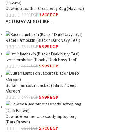
Cowhide Leather Crossbody Bag (Havana)
1,800
EGP
2,200
EGP
YOU MAY ALSO LIKE…
Racer Lambskin (Black / Dark Navy Teal)
5,999
EGP
6,999
EGP
Izmir lambskin (Black / Dark Navy Teal)
5,999
EGP
6,999
EGP
Sultan Lambskin Jacket ( Black / Deep
Maroon)
5,999
EGP
6,999
EGP
Cowhide leather crossbody laptop bag
(Dark Brown)
2,700
EGP
3,200
EGP