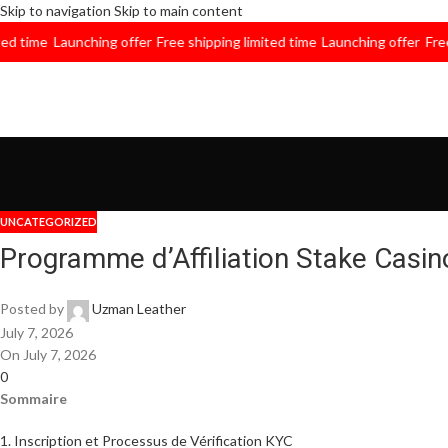
Skip to navigation
Skip to main content
me
Launching offer
Free shipping limited time
Launching offer
Free ship
UNCATEGORIZED
Programme d’Affiliation Stake Casin
Posted by
Uzman Leather
July 7, 2026
On July 7, 2026
0
Sommaire
1. Inscription et Processus de Vérification KYC