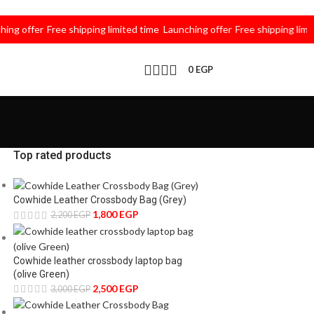
ffer
Free shipping limited time
Launching offer
Free shipping limited ti
0
EGP
Top rated products
Cowhide Leather Crossbody Bag (Grey)
1,800
EGP
2,200
EGP
Cowhide leather crossbody laptop bag
(olive Green)
2,500
EGP
3,000
EGP