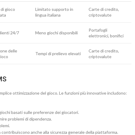
di gioco
Limitato supporto in
Carte di credito,
zata
lingua italiana
criptovalute
Portafogli
lienti 24/7
Meno giochi disponibili
elettronici, bonifici
ione delle
Carte di credito,
Tempi di prelievo elevati
gioco
criptovalute
AMS
semplice ottimizzazione del gioco. Le funzioni più innovative includono:
ochi basati sulle preferenze dei giocatori.
nire problemi di dipendenza.
lemi.
 contribuiscono anche alla sicurezza generale della piattaforma.