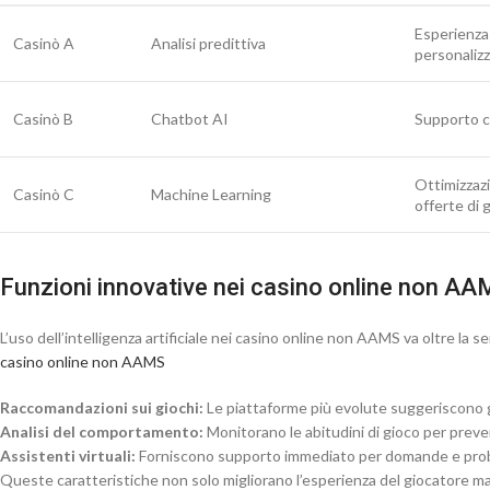
Esperienza 
Casinò A
Analisi predittiva
personaliz
Casinò B
Chatbot AI
Supporto c
Ottimizzaz
Casinò C
Machine Learning
offerte di 
Funzioni innovative nei casino online non A
L’uso dell’intelligenza artificiale nei casino online non AAMS va oltre la 
casino online non AAMS
Raccomandazioni sui giochi:
Le piattaforme più evolute suggeriscono gi
Analisi del comportamento:
Monitorano le abitudini di gioco per preve
Assistenti virtuali:
Forniscono supporto immediato per domande e prob
Queste caratteristiche non solo migliorano l’esperienza del giocatore ma