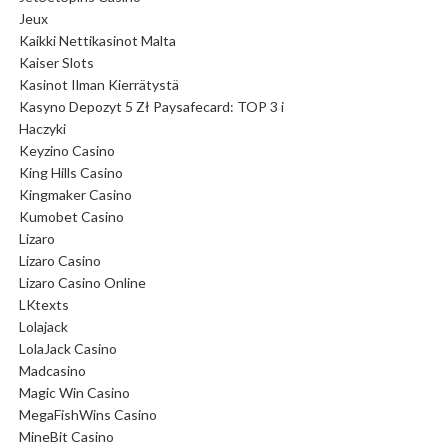
Jeux
Kaikki Nettikasinot Malta
Kaiser Slots
Kasinot Ilman Kierrätystä
Kasyno Depozyt 5 Zł Paysafecard: TOP 3 i
Haczyki
Keyzino Casino
King Hills Casino
Kingmaker Casino
Kumobet Casino
Lizaro
Lizaro Casino
Lizaro Casino Online
LKtexts
Lolajack
LolaJack Casino
Madcasino
Magic Win Casino
MegaFishWins Casino
MineBit Casino