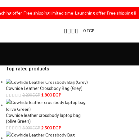
 offer
Free shipping limited time
Launching offer
Free shipping limited 
0
EGP
Top rated products
Cowhide Leather Crossbody Bag (Grey)
1,800
EGP
2,200
EGP
Cowhide leather crossbody laptop bag
(olive Green)
2,500
EGP
3,000
EGP