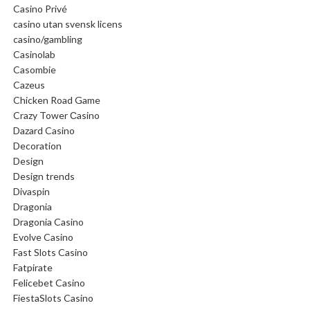
Casino Privé
casino utan svensk licens
casino/gambling
Casinolab
Casombie
Cazeus
Chicken Road Game
Crazy Tower Сasino
Dazard Casino
Decoration
Design
Design trends
Divaspin
Dragonia
Dragonia Casino
Evolve Casino
Fast Slots Casino
Fatpirate
Felicebet Casino
FiestaSlots Casino