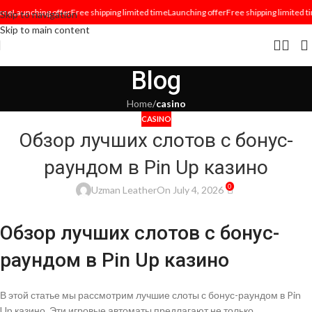
me
Launching offer
Free shipping limited time
Launching offer
Free shipping limited ti
Skip to navigation
Skip to main content
Blog
Home
/
casino
CASINO
Обзор лучших слотов с бонус-
раундом в Pin Up казино
0
Uzman Leather
On July 4, 2026
Обзор лучших слотов с бонус-
раундом в Pin Up казино
В этой статье мы рассмотрим лучшие слоты с бонус-раундом в Pin
Up казино. Эти игровые автоматы предлагают не только