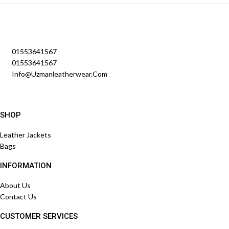
01553641567
01553641567
Info@uzmanleatherwear.com
SHOP
Leather Jackets
Bags
INFORMATION
About Us
Contact Us
CUSTOMER SERVICES