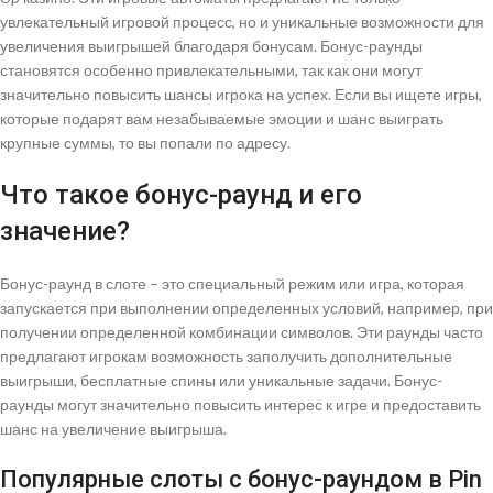
увлекательный игровой процесс, но и уникальные возможности для
увеличения выигрышей благодаря бонусам. Бонус-раунды
становятся особенно привлекательными, так как они могут
значительно повысить шансы игрока на успех. Если вы ищете игры,
которые подарят вам незабываемые эмоции и шанс выиграть
крупные суммы, то вы попали по адресу.
Что такое бонус-раунд и его
значение?
Бонус-раунд в слоте – это специальный режим или игра, которая
запускается при выполнении определенных условий, например, при
получении определенной комбинации символов. Эти раунды часто
предлагают игрокам возможность заполучить дополнительные
выигрыши, бесплатные спины или уникальные задачи. Бонус-
раунды могут значительно повысить интерес к игре и предоставить
шанс на увеличение выигрыша.
Популярные слоты с бонус-раундом в Pin