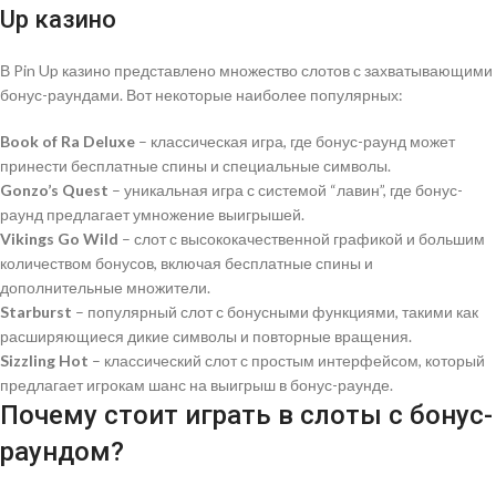
Up казино
В Pin Up казино представлено множество слотов с захватывающими
бонус-раундами. Вот некоторые наиболее популярных:
Book of Ra Deluxe
– классическая игра, где бонус-раунд может
принести бесплатные спины и специальные символы.
Gonzo’s Quest
– уникальная игра с системой “лавин”, где бонус-
раунд предлагает умножение выигрышей.
Vikings Go Wild
– слот с высококачественной графикой и большим
количеством бонусов, включая бесплатные спины и
дополнительные множители.
Starburst
– популярный слот с бонусными функциями, такими как
расширяющиеся дикие символы и повторные вращения.
Sizzling Hot
– классический слот с простым интерфейсом, который
предлагает игрокам шанс на выигрыш в бонус-раунде.
Почему стоит играть в слоты с бонус-
раундом?