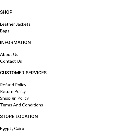
SHOP
Leather Jackets
Bags
INFORMATION
About Us
Contact Us
CUSTOMER SERVICES
Refund Policy
Return Policy
Shippign Policy
Terms And Conditions
STORE LOCATION
Egypt , Cairo