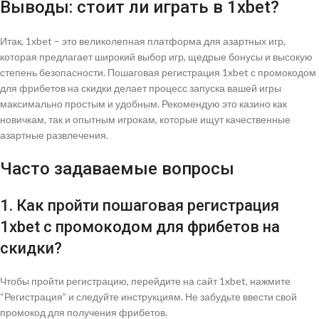
Выводы: стоит ли играть в 1xbet?
Итак, 1xbet – это великолепная платформа для азартных игр,
которая предлагает широкий выбор игр, щедрые бонусы и высокую
степень безопасности. Пошаговая регистрация 1xbet с промокодом
для фрибетов на скидки делает процесс запуска вашей игры
максимально простым и удобным. Рекомендую это казино как
новичкам, так и опытным игрокам, которые ищут качественные
азартные развлечения.
Часто задаваемые вопросы
1. Как пройти пошаговая регистрация
1xbet с промокодом для фрибетов на
скидки?
Чтобы пройти регистрацию, перейдите на сайт 1xbet, нажмите
“Регистрация” и следуйте инструкциям. Не забудьте ввести свой
промокод для получения фрибетов.