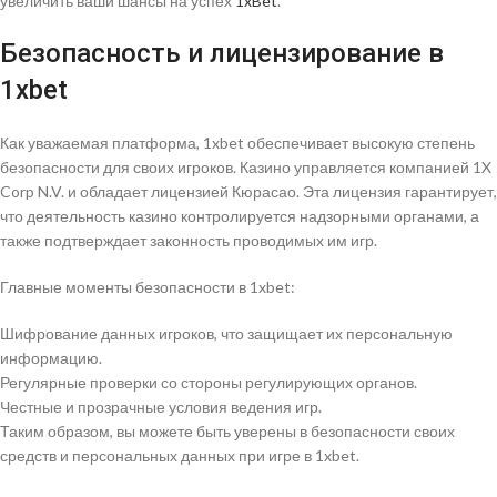
увеличить ваши шансы на успех
1xBet
.
Безопасность и лицензирование в
1xbet
Как уважаемая платформа, 1xbet обеспечивает высокую степень
безопасности для своих игроков. Казино управляется компанией 1X
Corp N.V. и обладает лицензией Кюрасао. Эта лицензия гарантирует,
что деятельность казино контролируется надзорными органами, а
также подтверждает законность проводимых им игр.
Главные моменты безопасности в 1xbet:
Шифрование данных игроков, что защищает их персональную
информацию.
Регулярные проверки со стороны регулирующих органов.
Честные и прозрачные условия ведения игр.
Таким образом, вы можете быть уверены в безопасности своих
средств и персональных данных при игре в 1xbet.