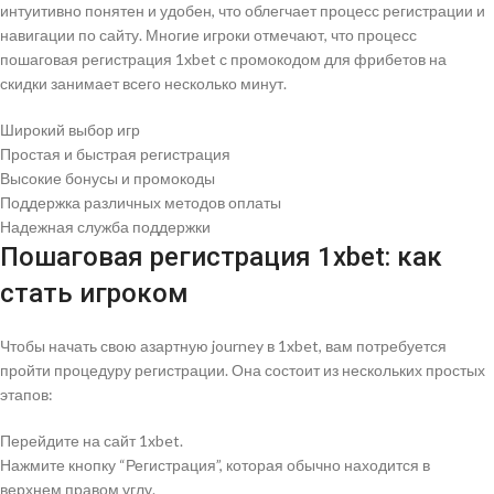
интуитивно понятен и удобен, что облегчает процесс регистрации и
навигации по сайту. Многие игроки отмечают, что процесс
пошаговая регистрация 1xbet с промокодом для фрибетов на
скидки занимает всего несколько минут.
Широкий выбор игр
Простая и быстрая регистрация
Высокие бонусы и промокоды
Поддержка различных методов оплаты
Надежная служба поддержки
Пошаговая регистрация 1xbet: как
стать игроком
Чтобы начать свою азартную journey в 1xbet, вам потребуется
пройти процедуру регистрации. Она состоит из нескольких простых
этапов:
Перейдите на сайт 1xbet.
Нажмите кнопку “Регистрация”, которая обычно находится в
верхнем правом углу.