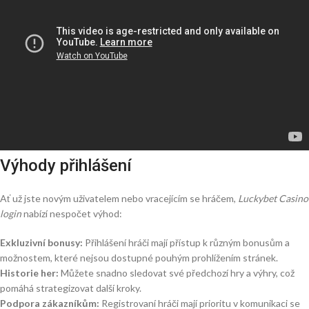
Výhody přihlášení
Ať už jste novým uživatelem nebo vracejícím se hráčem,
Luckybet Casino
login
nabízí nespočet výhod:
Exkluzivní bonusy:
Přihlášení hráči mají přístup k různým bonusům a
možnostem, které nejsou dostupné pouhým prohlížením stránek.
Historie her:
Můžete snadno sledovat své předchozí hry a výhry, což
pomáhá strategizovat další kroky.
Podpora zákazníkům:
Registrovaní hráči mají prioritu v komunikaci se