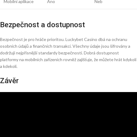
Mobilní aplikace
Ano
Neb
Bezpečnost a dostupnost
Bezpečnost je pro hráče prioritou. Luckybet Casino dbá na ochranu
osobních údajů a finančních transakcí. Všechny údaje jsou šifrovány a
dodržují nejpřísnější standardy bezpečnosti. Dobrá dostupnost
platformy na mobilních zařízeních rovněž zajišťuje, že můžete hrát kdykoli
a kdekoli.
Závěr