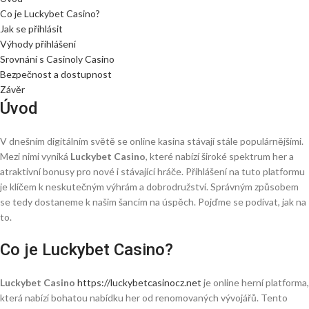
Co je Luckybet Casino?
Jak se přihlásit
Výhody přihlášení
Srovnání s Casinoly Casino
Bezpečnost a dostupnost
Závěr
Úvod
V dnešním digitálním světě se online kasina stávají stále populárnějšími.
Mezi nimi vyniká
Luckybet Casino
, které nabízí široké spektrum her a
atraktivní bonusy pro nové i stávající hráče. Přihlášení na tuto platformu
je klíčem k neskutečným výhrám a dobrodružství. Správným způsobem
se tedy dostaneme k našim šancím na úspěch. Pojďme se podívat, jak na
to.
Co je Luckybet Casino?
Luckybet Casino
https://luckybetcasinocz.net
je online herní platforma,
která nabízí bohatou nabídku her od renomovaných vývojářů. Tento