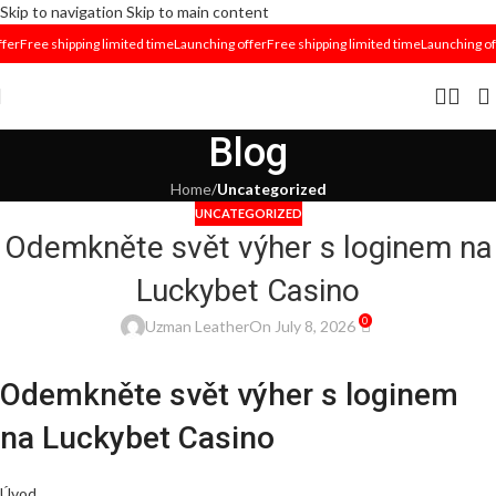
Skip to navigation
Skip to main content
er
Free shipping limited time
Launching offer
Free shipping limited time
Launching off
Blog
Home
/
Uncategorized
UNCATEGORIZED
Odemkněte svět výher s loginem na
Luckybet Casino
0
Uzman Leather
On July 8, 2026
Odemkněte svět výher s loginem
na Luckybet Casino
Úvod