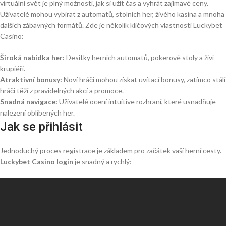
virtuální svět je plný možností, jak si užít čas a vyhrát zajímavé ceny.
Uživatelé mohou vybírat z automatů, stolních her, živého kasina a mnoha
dalších zábavných formátů. Zde je několik klíčových vlastností Luckybet
Casino:
Široká nabídka her:
Desítky herních automatů, pokerové stoly a živí
krupiéři.
Atraktivní bonusy:
Noví hráči mohou získat uvítací bonusy, zatímco stálí
hráči těží z pravidelných akcí a promoce.
Snadná navigace:
Uživatelé ocení intuitive rozhraní, které usnadňuje
nalezení oblíbených her.
Jak se přihlásit
Jednoduchý proces registrace je základem pro začátek vaší herní cesty.
Luckybet Casino login
je snadný a rychlý: