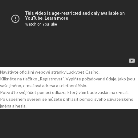
Navštivte oficiální webové stránky Luckybet Casino.
Klikněte na tlačítko „Registrovat“. Vyplňte požadované údaje, jako jsou
vaše jméno, e-mailová adresa a telefonní číslo.
Potvrďte svůj účet pomocí odkazu, který vám bude zaslán na e-mail.
Po úspěšném ověření se můžete přihlásit pomocí svého uživatelského
jména a hesla.