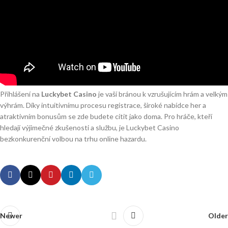
Přihlášení na
Luckybet Casino
je vaší bránou k vzrušujícím hrám a velkým
výhrám. Díky intuitivnímu procesu registrace, široké nabídce her a
atraktivním bonusům se zde budete cítit jako doma. Pro hráče, kteří
hledají výjimečné zkušenosti a službu, je Luckybet Casino
bezkonkurenční volbou na trhu online hazardu.
Newer
Older