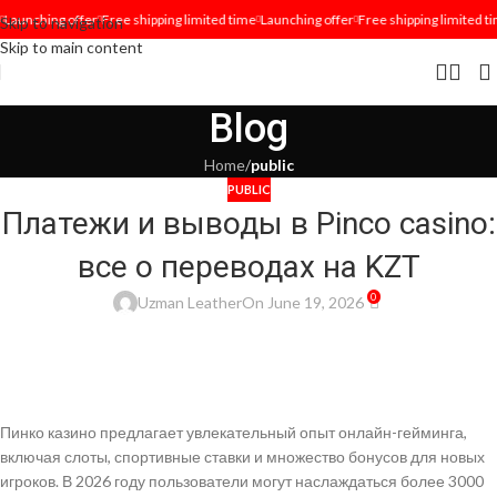
unching offer
Free shipping limited time
Launching offer
Free shipping limited time
Skip to navigation
Skip to main content
Blog
Home
/
public
PUBLIC
Платежи и выводы в Pinco casino:
все о переводах на KZT
0
Uzman Leather
On June 19, 2026
Пинко казино предлагает увлекательный опыт онлайн-гейминга,
включая слоты, спортивные ставки и множество бонусов для новых
игроков. В 2026 году пользователи могут наслаждаться более 3000