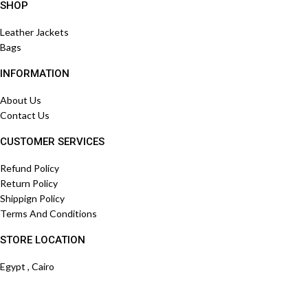
SHOP
Leather Jackets
Bags
INFORMATION
About Us
Contact Us
CUSTOMER SERVICES
Refund Policy
Return Policy
Shippign Policy
Terms And Conditions
STORE LOCATION
Egypt , Cairo