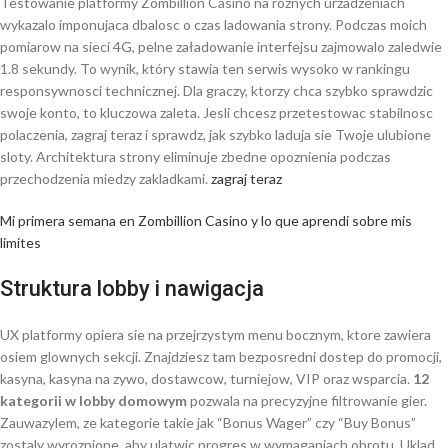
Testowanie platformy Zombillion Casino na roznych urzadzeniach
wykazalo imponujaca dbalosc o czas ladowania strony. Podczas moich
pomiarow na sieci 4G, pelne załadowanie interfejsu zajmowalo zaledwie
1.8 sekundy. To wynik, który stawia ten serwis wysoko w rankingu
responsywnosci technicznej. Dla graczy, ktorzy chca szybko sprawdzic
swoje konto, to kluczowa zaleta. Jesli chcesz przetestowac stabilnosc
polaczenia, zagraj teraz i sprawdz, jak szybko laduja sie Twoje ulubione
sloty. Architektura strony eliminuje zbedne opoznienia podczas
przechodzenia miedzy zakladkami.
zagraj teraz
Mi primera semana en Zombillion Casino y lo que aprendi sobre mis
limites
Struktura lobby i nawigacja
UX platformy opiera sie na przejrzystym menu bocznym, ktore zawiera
osiem glownych sekcji. Znajdziesz tam bezposredni dostep do promocji,
kasyna, kasyna na zywo, dostawcow, turniejow, VIP oraz wsparcia.
12
kategorii w lobby domowym
pozwala na precyzyjne filtrowanie gier.
Zauwazylem, ze kategorie takie jak “Bonus Wager” czy “Buy Bonus”
zostaly wyroznione, aby ulatwic progres w wymaganiach obrotu. Uklad