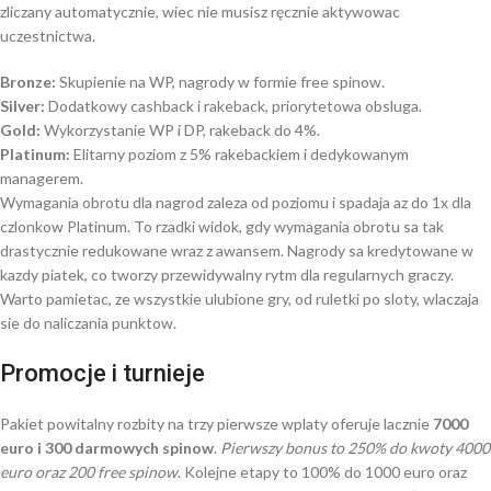
zliczany automatycznie, wiec nie musisz ręcznie aktywowac
uczestnictwa.
Bronze:
Skupienie na WP, nagrody w formie free spinow.
Silver:
Dodatkowy cashback i rakeback, priorytetowa obsluga.
Gold:
Wykorzystanie WP i DP, rakeback do 4%.
Platinum:
Elitarny poziom z 5% rakebackiem i dedykowanym
managerem.
Wymagania obrotu dla nagrod zaleza od poziomu i spadaja az do 1x dla
czlonkow Platinum. To rzadki widok, gdy wymagania obrotu sa tak
drastycznie redukowane wraz z awansem. Nagrody sa kredytowane w
kazdy piatek, co tworzy przewidywalny rytm dla regularnych graczy.
Warto pamietac, ze wszystkie ulubione gry, od ruletki po sloty, wlaczaja
sie do naliczania punktow.
Promocje i turnieje
Pakiet powitalny rozbity na trzy pierwsze wplaty oferuje lacznie
7000
euro i 300 darmowych spinow
.
Pierwszy bonus to 250% do kwoty 4000
euro oraz 200 free spinow
. Kolejne etapy to 100% do 1000 euro oraz