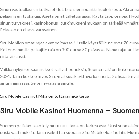
Sinun vastuullasi on tutkia ehdot. Lue pieni präntti huolellisesti. Älä a
pelaamisen työkaluja. Aseta omat talletusrajasi. Käytä tappiorajoja. Hyöd
sinun turvaksesi. kasinobonus -tutkimukseni mukaan on tärkeää ymmärtää, e
Pelaajan on oltava varovainen.
Siru Mobilen omat rajat ovat voimassa. Uusille käyttäjille ne ovat 70 eu
Kokeneemmille pelaajille raja on 300 euroa 30 päivässä. Nämä rajat autt
niitä viisaasti.
Vaikka nykyiset säännökset sallivat bonuksia, Suomen laki on tiukentun
2024. Tämä koskee myös Siru-maksuja käyttäviä kasinoita. Se lisää turval
sinun nimissäsi. Se on hyvä asia sinulle.
Siru Mobile Casinot Mikä on totta ja mikä tarua
Siru Mobile Kasinot Huomenna – Suomen 
Suomen pelialan sääntely muuttuu. Tämä on tärkeä asia. Uusi suomalain
uusia vaatimuksia. Tämä vaikuttaa suoraan Siru Mobile -kasinoihin. Muutos 