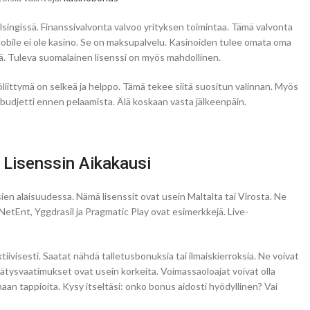
singissä. Finanssivalvonta valvoo yrityksen toimintaa. Tämä valvonta
Mobile ei ole kasino. Se on maksupalvelu. Kasinoiden tulee omata oma
isiä. Tuleva suomalainen lisenssi on myös mahdollinen.
ttöliittymä on selkeä ja helppo. Tämä tekee siitä suositun valinnan. Myös
a budjetti ennen pelaamista. Älä koskaan vasta jälkeenpäin.
 Lisenssin Aikakausi
ien alaisuudessa. Nämä lisenssit ovat usein Maltalta tai Virosta. Ne
 NetEnt, Yggdrasil ja Pragmatic Play ovat esimerkkejä. Live-
iivisesti. Saatat nähdä talletusbonuksia tai ilmaiskierroksia. Ne voivat
rrätysvaatimukset ovat usein korkeita. Voimassaoloajat voivat olla
maan tappioita. Kysy itseltäsi: onko bonus aidosti hyödyllinen? Vai