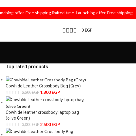
g offer
Free shipping limited time
Launching offer
Free shipping limite
0
EGP
Top rated products
Cowhide Leather Crossbody Bag (Grey)
1,800
EGP
2,200
EGP
Cowhide leather crossbody laptop bag
(olive Green)
2,500
EGP
3,000
EGP