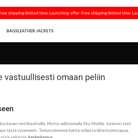
hipping limited time
Launching offer
Free shipping limited time
Launchin
BAGS
LEATHER JACKETS
e vastuullisesti omaan peliin
iseen
sutavan nettikasinoilla. Mutta valitsemalla Siru Mobile -kasinon teet
aanpa tästä syvemmin. Tarkastelemme kahta erilaista lähestymistapaa.
isia valintoja.
kasinobonus