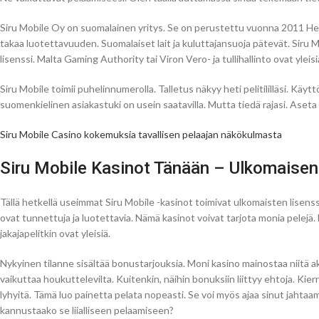
Siru Mobile Oy on suomalainen yritys. Se on perustettu vuonna 2011 Hel
takaa luotettavuuden. Suomalaiset lait ja kuluttajansuoja pätevät. Siru 
lisenssi. Malta Gaming Authority tai Viron Vero- ja tullihallinto ovat yle
Siru Mobile toimii puhelinnumerolla. Talletus näkyy heti pelitililläsi. Käy
suomenkielinen asiakastuki on usein saatavilla. Mutta tiedä rajasi. Aset
Siru Mobile Casino kokemuksia tavallisen pelaajan näkökulmasta
Siru Mobile Kasinot Tänään – Ulkomaisen
Tällä hetkellä useimmat Siru Mobile -kasinot toimivat ulkomaisten lisenss
ovat tunnettuja ja luotettavia. Nämä kasinot voivat tarjota monia pelejä.
jakajapelitkin ovat yleisiä.
Nykyinen tilanne sisältää bonustarjouksia. Moni kasino mainostaa niitä akt
vaikuttaa houkuttelevilta. Kuitenkin, näihin bonuksiin liittyy ehtoja. Kie
lyhyitä. Tämä luo painetta pelata nopeasti. Se voi myös ajaa sinut jahtaa
kannustaako se liialliseen pelaamiseen?