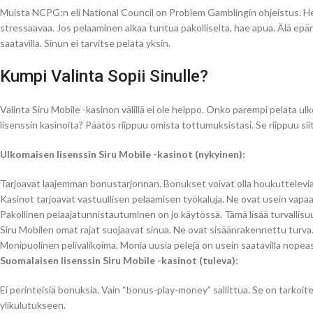
Muista NCPG:n eli National Council on Problem Gamblingin ohjeistus. He 
stressaavaa. Jos pelaaminen alkaa tuntua pakolliselta, hae apua. Älä epär
saatavilla. Sinun ei tarvitse pelata yksin.
Kumpi Valinta Sopii Sinulle?
Valinta Siru Mobile -kasinon välillä ei ole helppo. Onko parempi pelata u
lisenssin kasinoita? Päätös riippuu omista tottumuksistasi. Se riippuu sii
Ulkomaisen lisenssin Siru Mobile -kasinot (nykyinen):
Tarjoavat laajemman bonustarjonnan. Bonukset voivat olla houkuttelevia.
Kasinot tarjoavat vastuullisen pelaamisen työkaluja. Ne ovat usein vapaae
Pakollinen pelaajatunnistautuminen on jo käytössä. Tämä lisää turvallisuu
Siru Mobilen omat rajat suojaavat sinua. Ne ovat sisäänrakennettu turva
Monipuolinen pelivalikoima. Monia uusia pelejä on usein saatavilla nopeas
Suomalaisen lisenssin Siru Mobile -kasinot (tuleva):
Ei perinteisiä bonuksia. Vain “bonus-play-money” sallittua. Se on tarko
ylikulutukseen.