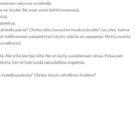
maisten valvonta on lähellä.
va ne sinulle. Ne ovat usein kehittyneempiä.
ntöä.
äädeltyä.
ahdollisuuksia? Oletko altis bonusten houkutukselle? Jos olet, tuleva
tyt hallitsemaan pelaamistasi täysin, valinta on vapaampi. Mutta muista
urvallisesti.
tä. Älä yritä kiertää niitä. Ne on luotu suojelemaan sinua. Pelaa vain
hdettä. Sen ei tule luoda taloudellisia ongelmia.
 todellisuudesta? Oletko täysin rehellinen itsellesi?