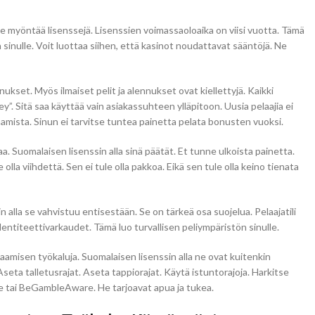
 myöntää lisenssejä. Lisenssien voimassaoloaika on viisi vuotta. Tämä
sinulle. Voit luottaa siihen, että kasinot noudattavat sääntöjä. Ne
kset. Myös ilmaiset pelit ja alennukset ovat kiellettyjä. Kaikki
y”. Sitä saa käyttää vain asiakassuhteen ylläpitoon. Uusia pelaajia ei
aamista. Sinun ei tarvitse tuntea painetta pelata bonusten vuoksi.
aa. Suomalaisen lisenssin alla sinä päätät. Et tunne ulkoista painetta.
lla viihdettä. Sen ei tule olla pakkoa. Eikä sen tule olla keino tienata
alla se vahvistuu entisestään. Se on tärkeä osa suojelua. Pelaajatili
entiteettivarkaudet. Tämä luo turvallisen peliympäristön sinulle.
laamisen työkaluja. Suomalaisen lisenssin alla ne ovat kuitenkin
Aseta talletusrajat. Aseta tappiorajat. Käytä istuntorajoja. Harkitse
re tai BeGambleAware. He tarjoavat apua ja tukea.